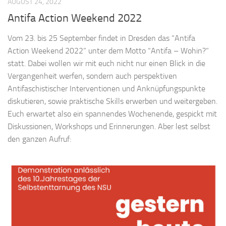
AUGUST 24, 2022
Antifa Action Weekend 2022
Vom 23. bis 25 September findet in Dresden das “Antifa
Action Weekend 2022” unter dem Motto “Antifa – Wohin?”
statt. Dabei wollen wir mit euch nicht nur einen Blick in die
Vergangenheit werfen, sondern auch perspektiven
Antifaschistischer Interventionen und Anknüpfungspunkte
diskutieren, sowie praktische Skills erwerben und weitergeben.
Euch erwartet also ein spannendes Wochenende, gespickt mit
Diskussionen, Workshops und Erinnerungen. Aber lest selbst
den ganzen Aufruf: