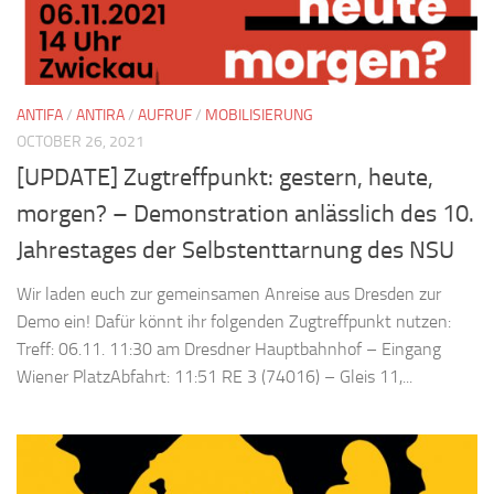
ANTIFA
/
ANTIRA
/
AUFRUF
/
MOBILISIERUNG
OCTOBER 26, 2021
[UPDATE] Zugtreffpunkt: gestern, heute,
morgen? – Demonstration anlässlich des 10.
Jahrestages der Selbstenttarnung des NSU
Wir laden euch zur gemeinsamen Anreise aus Dresden zur
Demo ein! Dafür könnt ihr folgenden Zugtreffpunkt nutzen:
Treff: 06.11. 11:30 am Dresdner Hauptbahnhof – Eingang
Wiener PlatzAbfahrt: 11:51 RE 3 (74016) – Gleis 11,...