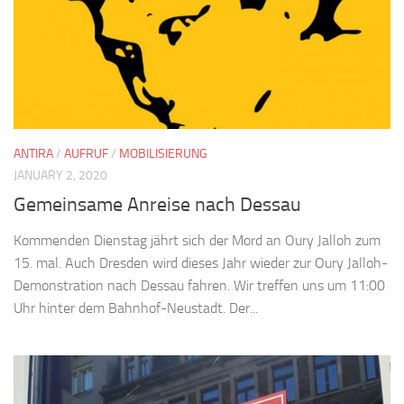
ANTIRA
/
AUFRUF
/
MOBILISIERUNG
JANUARY 2, 2020
Gemeinsame Anreise nach Dessau
Kommenden Dienstag jährt sich der Mord an Oury Jalloh zum
15. mal. Auch Dresden wird dieses Jahr wieder zur Oury Jalloh-
Demonstration nach Dessau fahren. Wir treffen uns um 11:00
Uhr hinter dem Bahnhof-Neustadt. Der...