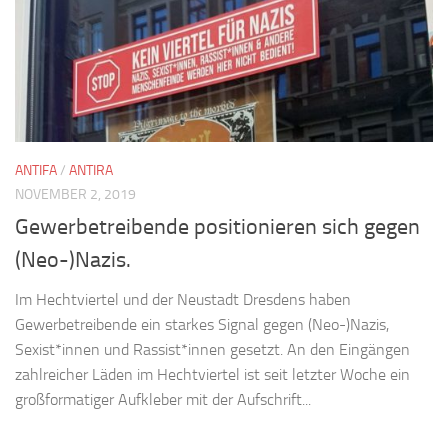
ANTIFA
/
ANTIRA
NOVEMBER 2, 2019
Gewerbetreibende positionieren sich gegen
(Neo-)Nazis.
Im Hechtviertel und der Neustadt Dresdens haben
Gewerbetreibende ein starkes Signal gegen (Neo-)Nazis,
Sexist*innen und Rassist*innen gesetzt. An den Eingängen
zahlreicher Läden im Hechtviertel ist seit letzter Woche ein
großformatiger Aufkleber mit der Aufschrift...