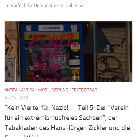
im Vorfeld der Demonstration haben wir...
ANTIFA
/
ANTIRA
/
MOBILISIERUNG
/
TEXTBEITRAG
JULY 5, 2019
“Kein Viertel für Nazis!” – Teil 5: Der “Verein
für ein extremismusfreies Sachsen”, der
Tabakladen des Hans-Jürgen Zickler und die