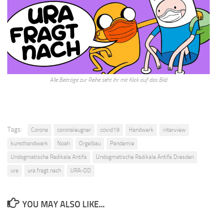
Alle Beiträge zur Reihe seht ihr mit Klick auf das Bild
Tags:
Corona
coronaleugner
covid19
Handwerk
interview
kunsthandwerk
Noah
Orgelbau
Pandemie
Undogmatische Radikale Antifa
Undogmatische Radikale Antifa Dresden
ura
ura fragt nach
URA-DD
YOU MAY ALSO LIKE...