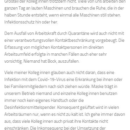
Großteil der Kolleg:innen trotzdem nicht. Viele von uns arbeiten den
ganzen Tag an lauten Maschinen und brauchen die Ruhe, die in der
halben Stunde entsteht, wenn einmal alle Maschinen still stehen.
Infektionsschutz hin oder her.
Dem Ausfall von Arbeitskraft durch Quarantäne wird auch nicht mit
einer verantwortungsvollen Kontaktbeschränkung vorgebeugt. Die
Erfassung von möglichen Kontaktpersonen im direkten
Arbeitsumfeld erfolgte in manchen Fällen auch eher sehr
vorsichtig. Niemand hat Bock, auszufallen.
Viele meiner Kolleg:innen glauben auch nicht daran, dass eine
Infektion mit dem Covid-19-Virus eine Erkrankung bei ihnen oder
bei Familienmitgliedern nach sich ziehen würde. Maske trägt in
unserem Betrieb niemand und einzelne Kolleg:innen benutzen
immer noch kein eigenes Handtuch oder die
Desinfektionsmittelspender. Konsequent gelüftet wird in vielen
Arbeitsräumen nur, wenn es nicht zu kalt ist. Ich gehe immer davon
aus, dass viele Kolleg:innen auch privat ihre Kontakte nicht
einschränken. Die Inkonsequenz bei der Umsetzung der