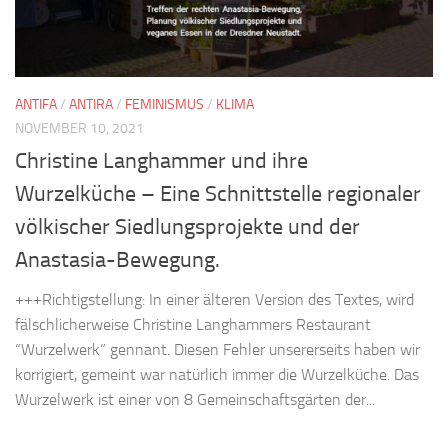
ANTIFA
/
ANTIRA
/
FEMINISMUS
/
KLIMA
NOVEMBER 10, 2021
Christine Langhammer und ihre
Wurzelküche – Eine Schnittstelle regionaler
völkischer Siedlungsprojekte und der
Anastasia-Bewegung.
+++Richtigstellung: In einer älteren Version des Textes, wird
fälschlicherweise Christine Langhammers Restaurant
“Wurzelwerk” gennant. Diesen Fehler unsererseits haben wir
korrigiert, gemeint war natürlich immer die Wurzelküche. Das
Wurzelwerk ist einer von 8 Gemeinschaftsgärten der...