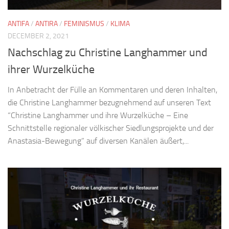
ANTIFA
/
ANTIRA
/
FEMINISMUS
/
KLIMA
DECEMBER 2, 2021
Nachschlag zu Christine Langhammer und
ihrer Wurzelküche
In Anbetracht der Fülle an Kommentaren und deren Inhalten,
die Christine Langhammer bezugnehmend auf unseren Text
“Christine Langhammer und ihre Wurzelküche – Eine
Schnittstelle regionaler völkischer Siedlungsprojekte und der
Anastasia-Bewegung” auf diversen Kanälen äußert,...