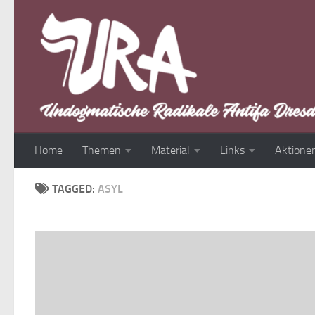
Skip to content
Home
Themen
Material
Links
Aktione
TAGGED:
ASYL