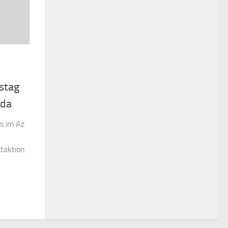
stag
rda
s im Az
ataktion