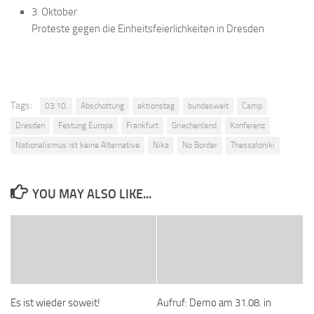
3. Oktober
Proteste gegen die Einheitsfeierlichkeiten in Dresden
Tags:
03.10.
Abschottung
aktionstag
bundesweit
Camp
Dresden
Festung Europa
Frankfurt
Griechenland
Konferenz
Nationalismus ist keine Alternative
Nika
No Border
Thessaloniki
YOU MAY ALSO LIKE...
Es ist wieder soweit!
Aufruf: Demo am 31.08. in