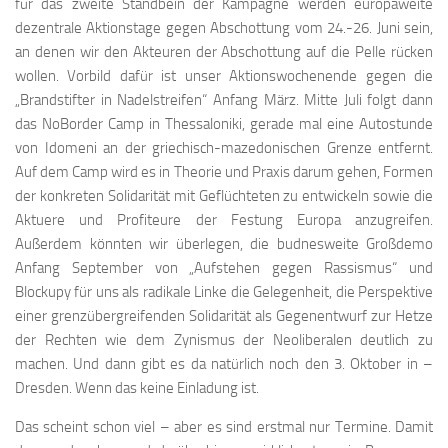
für das zweite Standbein der Kampagne werden europaweite
dezentrale Aktionstage gegen Abschottung vom 24.-26. Juni sein,
an denen wir den Akteuren der Abschottung auf die Pelle rücken
wollen. Vorbild dafür ist unser Aktionswochenende gegen die
„Brandstifter in Nadelstreifen“ Anfang März. Mitte Juli folgt dann
das NoBorder Camp in Thessaloniki, gerade mal eine Autostunde
von Idomeni an der griechisch-mazedonischen Grenze entfernt.
Auf dem Camp wird es in Theorie und Praxis darum gehen, Formen
der konkreten Solidarität mit Geflüchteten zu entwickeln sowie die
Aktuere und Profiteure der Festung Europa anzugreifen.
Außerdem könnten wir überlegen, die budnesweite Großdemo
Anfang September von „Aufstehen gegen Rassismus“ und
Blockupy für uns als radikale Linke die Gelegenheit, die Perspektive
einer grenzübergreifenden Solidarität als Gegenentwurf zur Hetze
der Rechten wie dem Zynismus der Neoliberalen deutlich zu
machen. Und dann gibt es da natürlich noch den 3. Oktober in –
Dresden. Wenn das keine Einladung ist.
Das scheint schon viel – aber es sind erstmal nur Termine. Damit