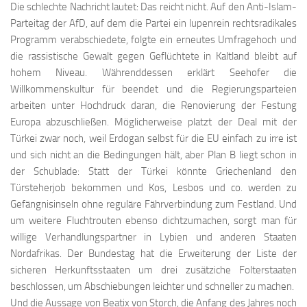
Die schlechte Nachricht lautet: Das reicht nicht. Auf den Anti-Islam-
Parteitag der AfD, auf dem die Partei ein lupenrein rechtsradikales
Programm verabschiedete, folgte ein erneutes Umfragehoch und
die rassistische Gewalt gegen Geflüchtete in Kaltland bleibt auf
hohem Niveau. Währenddessen erklärt Seehofer die
Willkommenskultur für beendet und die Regierungsparteien
arbeiten unter Hochdruck daran, die Renovierung der Festung
Europa abzuschließen. Möglicherweise platzt der Deal mit der
Türkei zwar noch, weil Erdogan selbst für die EU einfach zu irre ist
und sich nicht an die Bedingungen hält, aber Plan B liegt schon in
der Schublade: Statt der Türkei könnte Griechenland den
Türsteherjob bekommen und Kos, Lesbos und co. werden zu
Gefängnisinseln ohne reguläre Fährverbindung zum Festland. Und
um weitere Fluchtrouten ebenso dichtzumachen, sorgt man für
willige Verhandlungspartner in Lybien und anderen Staaten
Nordafrikas. Der Bundestag hat die Erweiterung der Liste der
sicheren Herkunftsstaaten um drei zusätziche Folterstaaten
beschlossen, um Abschiebungen leichter und schneller zu machen.
Und die Aussage von Beatix von Storch, die Anfang des Jahres noch