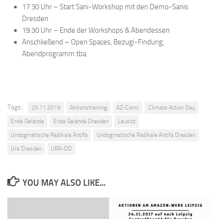
17:30 Uhr – Start Sani-Workshop mit den Demo-Sanis
Dresden
19:30 Uhr – Ende der Workshops & Abendessen
Anschließend – Open Spaces, Bezugi-Findung,
Abendprogramm tba.
Tags:
20.11.2019
Aktionstraining
AZ-Conni
Climate Action Day
Ende Gelände
Ende Gelände Dresden
Lausitz
Undogmatische Radikale Antifa
Undogmatische Radikale Antifa Dresden
Ura Dresden
URA-DD
YOU MAY ALSO LIKE...