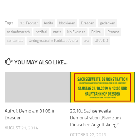
Tags:
13. Februar
Antifa
blockieren
Dresden
gedenken
naziaufmarsch
nazifrei
nazis
No Excuses
Polizei
Protest
solidarität
Undogmatische Radikale Antifa
ura
URA-DD
YOU MAY ALSO LIKE...
Aufruf: Demo am 31.08. in
26.10.: Sachsenweite
Dresden
Demonstration „Nein zum
türkischen Angriffskrieg!”
AUGUST 21, 2014
OCTOBER 22, 2019