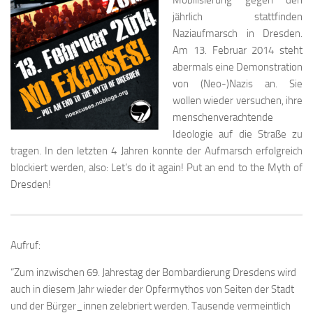
jährlich stattfinden
Naziaufmarsch in Dresden.
Am 13. Februar 2014 steht
abermals eine Demonstration
von (Neo-)Nazis an. Sie
wollen wieder versuchen, ihre
menschenverachtende
Ideologie auf die Straße zu
tragen. In den letzten 4 Jahren konnte der Aufmarsch erfolgreich
blockiert werden, also: Let’s do it again! Put an end to the Myth of
Dresden!
Aufruf:
“Zum inzwischen 69. Jahrestag der Bombardierung Dresdens wird
auch in diesem Jahr wieder der Opfermythos von Seiten der Stadt
und der Bürger_innen zelebriert werden. Tausende vermeintlich