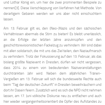
und Lothar König ein, um hier die zwei prominenten Beispiele zu
nennen[3]. Diese Verschleppung von Verfahren hat Methode. Von
derartigem Gebaren werden wir uns aber nicht einschüchtern
lassen.
Am 13. Februar gilt es, den (Neo-)Nazis und den sächsischen
Verhältnissen abermals die Stirn zu bieten! Es bleibt unerlässlich,
an die Erfolge der letzten Jahre anzuknüpfen und den
geschichtsrevisionistischen Fackelzug zu verhindern. Wir sind dabei
mit allen solidarisch, die mit uns das Ziel teilen, den Naziaufmarsch
zu verhindern. Trotz der Fokussierung auf den 13. Februar, als das
bislang größte Nazievent in Dresden, dürfen wir nicht vergessen,
dass 2014 zu einem von bedeutenden Naziveranstaltungen
durchtränkten Jahr wird. Neben dem alljährlichen Tränen-
Vergießen am 13. Februar will sich die bundesweite Rechte auch
beim “Tag der deutschen Zukunft” in Dresden beweihräuchern und
dort ihr Dasein feiern. Zusätzlich wird es sich die NPD nicht nehmen
lassen, am 17. Juni völkische Diskurse neu zu entfachen und auch
hier wieder vergangenheitsorientiert die Opfer des Aufstandes zu