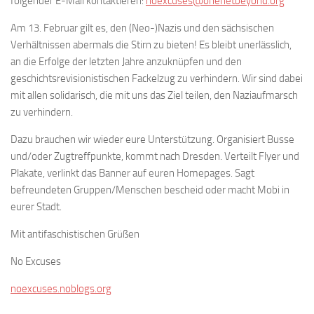
folgender E-Mail kontaktieren:
noexcuses@onenetbeyond.org
Am 13. Februar gilt es, den (Neo-)Nazis und den sächsischen
Verhältnissen abermals die Stirn zu bieten! Es bleibt unerlässlich,
an die Erfolge der letzten Jahre anzuknüpfen und den
geschichtsrevisionistischen Fackelzug zu verhindern. Wir sind dabei
mit allen solidarisch, die mit uns das Ziel teilen, den Naziaufmarsch
zu verhindern.
Dazu brauchen wir wieder eure Unterstützung. Organisiert Busse
und/oder Zugtreffpunkte, kommt nach Dresden. Verteilt Flyer und
Plakate, verlinkt das Banner auf euren Homepages. Sagt
befreundeten Gruppen/Menschen bescheid oder macht Mobi in
eurer Stadt.
Mit antifaschistischen Grüßen
No Excuses
noexcuses.noblogs.org