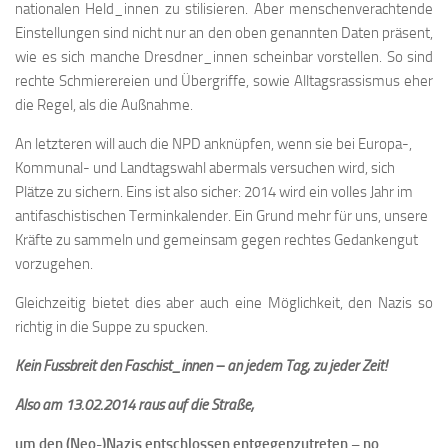
nationalen Held_innen zu stilisieren. Aber menschenverachtende
Einstellungen sind nicht nur an den oben genannten Daten präsent,
wie es sich manche Dresdner_innen scheinbar vorstellen. So sind
rechte Schmierereien und Übergriffe, sowie Alltagsrassismus eher
die Regel, als die Außnahme.
An letzteren will auch die NPD anknüpfen, wenn sie bei Europa-,
Kommunal- und Landtagswahl abermals versuchen wird, sich
Plätze zu sichern. Eins ist also sicher: 2014 wird ein volles Jahr im
antifaschistischen Terminkalender. Ein Grund mehr für uns, unsere
Kräfte zu sammeln und gemeinsam gegen rechtes Gedankengut
vorzugehen.
Gleichzeitig bietet dies aber auch eine Möglichkeit, den Nazis so
richtig in die Suppe zu spucken.
Kein Fussbreit den Faschist_innen – an jedem Tag, zu jeder Zeit!
Also am 13.02.2014 raus auf die Straße,
um den (Neo-)Nazis entschlossen entgegenzutreten – no