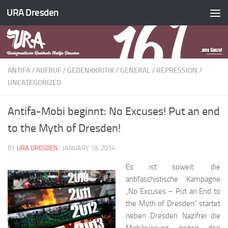
URA Dresden
Skip to content
ANTIFA
/
AUFRUF
/
GEDENKKRITIK
/
GENERAL
/
REPRESSION
/
UNCATEGORIZED
Antifa-Mobi beginnt: No Excuses! Put an end
to the Myth of Dresden!
BY
URA DRESDEN
·
JANUARY 18, 2014
Es ist soweit: die
antifaschistische Kampagne
„No Excuses – Put an End to
the Myth of Dresden“ startet
neben Dresden Nazifrei die
Mobilisierung gegen den