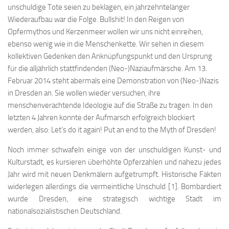
unschuldige Tote seien zu beklagen, ein jahrzehntelanger
Wiederaufbau war die Folge. Bullshit! In den Reigen von
Opfermythos und Kerzenmeer wollen wir uns nicht einreihen,
ebenso wenig wie in die Menschenkette. Wir sehen in diesem
kollektiven Gedenken den Anknüpfungspunkt und den Ursprung
für die alljährlich stattfindenden (Neo-)Naziaufmärsche. Am 13.
Februar 2014 steht abermals eine Demonstration von (Neo-)Nazis
in Dresden an. Sie wollen wieder versuchen, ihre
menschenverachtende Ideologie auf die Straße zu tragen. In den
letzten 4 Jahren konnte der Aufmarsch erfolgreich blockiert
werden, also: Let’s do it again! Put an end to the Myth of Dresden!
Noch immer schwafeln einige von der unschuldigen Kunst- und
Kulturstadt, es kursieren überhöhte Opferzahlen und nahezu jedes
Jahr wird mit neuen Denkmälern aufgetrumpft. Historische Fakten
widerlegen allerdings die vermeintliche Unschuld [1]. Bombardiert
wurde Dresden, eine strategisch wichtige Stadt im
nationalsozialistischen Deutschland.