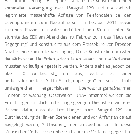
Berühmtheit erlangt. Höhepunkt ist dabei die Konstruktion einer
kriminellen Vereinigung nach Paragraf 129 und die dadurch
legitimierte massenhafte Abfrage von Telefondaten bei den
Gegenprotesten zum Naziaufmarsch im Februar 2011, sowie
zahlreiche Razzien in privaten und öffentlichen Räumlichkeiten. So
stürmte das SEK am Abend des 19. Februar 2011 das “Haus der
Begegnung” und konstruierte aus dem Pressebüro von Dresden
Nazifrei eine kriminelle Vereinigung. Diese Konstruktion mussten
die sächsischen Behörden jedoch fallen lassen und die Verfahren
mussten vorläufig eingestellt werden. Anders sieht es jedoch bei
über 20 Antifaschist_innen aus, welche zu einer
herbeihalluzinierten Antifa-Sportgruppe gehören sollen. Trotz
umfangreicher ergebnisloser Überwachungsmaßnahmen
(Telefonüberwachung, Observation, DNA-Entnahme) werden die
Ermittlungen künstlich in die Länge gezogen. Dies ist ein weiteres
Beispiel dafür, dass die Ermittlungen nach Paragraf 129 zur
Durchleuchtung der linken Szene dienen und von Anfang an darauf
ausgelegt waren, Antifaschist_innen einzuschüchtern. In diese
sächsischen Verhältnisse reihen sich auch die Verfahren gegen Tim