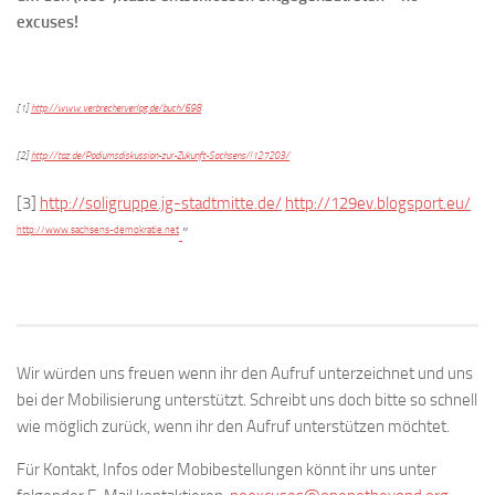
excuses!
[1]
http://www.verbrecherverlag.de/buch/698
[2]
http://taz.de/Podiumsdiskussion-zur-Zukunft-Sachsens/!127203/
[3]
http://soligruppe.jg-stadtmitte.de/
http://129ev.blogsport.eu/
http://www.sachsens-demokratie.net
”
Wir würden uns freuen wenn ihr den Aufruf unterzeichnet und uns
bei der Mobilisierung unterstützt. Schreibt uns doch bitte so schnell
wie möglich zurück, wenn ihr den Aufruf unterstützen möchtet.
Für Kontakt, Infos oder Mobibestellungen könnt ihr uns unter