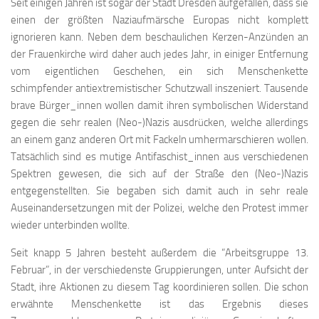
Seit einigen Jahren ist sogar der Stadt Dresden aufgefallen, dass sie
einen der größten Naziaufmärsche Europas nicht komplett
ignorieren kann. Neben dem beschaulichen Kerzen-Anzünden an
der Frauenkirche wird daher auch jedes Jahr, in einiger Entfernung
vom eigentlichen Geschehen, ein sich Menschenkette
schimpfender antiextremistischer Schutzwall inszeniert. Tausende
brave Bürger_innen wollen damit ihren symbolischen Widerstand
gegen die sehr realen (Neo-)Nazis ausdrücken, welche allerdings
an einem ganz anderen Ort mit Fackeln umhermarschieren wollen.
Tatsächlich sind es mutige Antifaschist_innen aus verschiedenen
Spektren gewesen, die sich auf der Straße den (Neo-)Nazis
entgegenstellten. Sie begaben sich damit auch in sehr reale
Auseinandersetzungen mit der Polizei, welche den Protest immer
wieder unterbinden wollte.
Seit knapp 5 Jahren besteht außerdem die “Arbeitsgruppe 13.
Februar”, in der verschiedenste Gruppierungen, unter Aufsicht der
Stadt, ihre Aktionen zu diesem Tag koordinieren sollen. Die schon
erwähnte Menschenkette ist das Ergebnis dieses